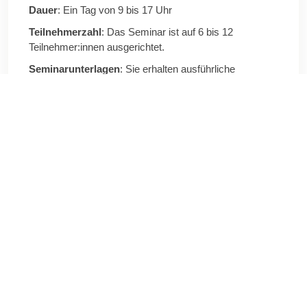
Dauer
: Ein Tag von 9 bis 17 Uhr
Teilnehmerzahl
: Das Seminar ist auf 6 bis 12
Teilnehmer:innen ausgerichtet.
Seminarunterlagen
: Sie erhalten ausführliche
Hintergrundinformationen und Praxisarbeitsblätter.
Seminarmethoden
: Vortrag, Lernen durch Feedback
und durch Erfolgserlebnisse, Einzel- und
Gruppenübungen, Rollenspiele, Bearbeitung eigener
Praxisbeispiele
An wen richtet sich das
Seminar?